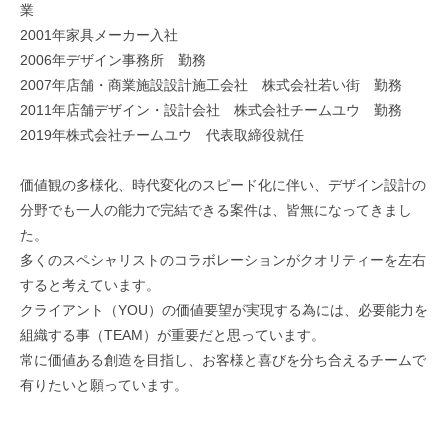
業
歴
2001年家具メーカー入社
2006年デザイン事務所 勤務
2020
by
2007年店舗・商業施設設計施工会社 株式会社若い街 勤務
年
guest
2011年店舗デザイン・設計会社 株式会社チームユウ 勤務
2
2019年株式会社チームユウ 代表取締役就任
月
17
日
価値観の多様化、時代変化のスピード化に伴い、デザイン設計の
分野でも一人の能力で完結できる案件は、皆無になってきまし
た。
多くのスペシャリストのコラボレーションがクオリティーを左右
すると考えています。
クライアント（YOU）の価値要望が実現する為には、必要能力を
組織する事（TEAM）が重要だと思っています。
常に価値ある創造を目指し、お客様と喜びを分ち合えるチームで
有りたいと願っています。