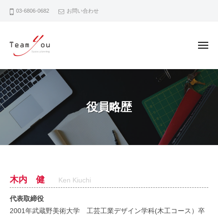
チ
ー
コ
ー
03-6806-0682
お問い合わせ
ン
ム
テ
ユ
ン
ウ
メ
ツ
ニ
ュ
へ
チ
ー
ス
ー
キ
ム
ッ
役員略歴
ユ
プ
ウ
役
木内 健
Ken Kiuchi
員
代表取締役
2001年武蔵野美術大学 工芸工業デザイン学科(木工コース）卒
略