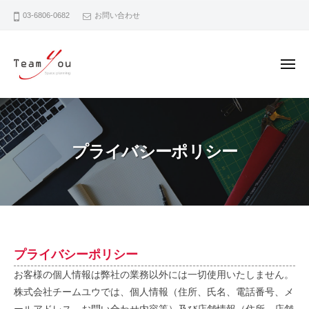
チ
ー
コ
ー
03-6806-0682
お問い合わせ
ン
ム
テ
ユ
ン
ウ
メ
ツ
ニ
ュ
へ
チ
ー
ス
ー
キ
ム
ッ
プライバシーポリシー
ユ
プ
ウ
プ
プライバシーポリシー
お客様の個人情報は弊社の業務以外には一切使用いたしません。
ラ
株式会社チームユウでは、個人情報（住所、氏名、電話番号、メ
イ