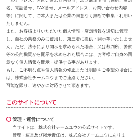
ールアドレス、お問い合わせ内容等）及び店舗情報（住所、店舗
バ
名、電話番号、FAX番号、メールアドレス、お問い合わせ内容
等）に関して、ご本人または企業の同意なく無断で収集・利用い
シ
たしません。
ー
また、お客様よりいただいた個人情報・店舗情報を適切に管理
し、自社の業務のみに使用し、第三者に提供・開示等いたしませ
ポ
ん。ただ、法令により開示を求められた場合、又は裁判所、警察
リ
等の公的機関から開示を求められた場合には、お客様ご自身の同
意なく個人情報を開示・提供する事があります。
シ
もし、ご不明な点や個人情報の修正または削除をご希望の場合に
ー
は、株式会社チームユウまでご連絡ください。
可能な限り、速やかに対応させて頂きます。
2020
by
年
guest
このサイトについて
6
月
12
管理・運営について
日
当サイトは、株式会社チームユウの公式サイトです。
管理・運営及び掲示責任は、株式会社チームユウにありま