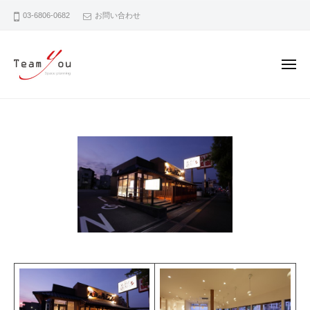
チ
ー
コ
ー
03-6806-0682
お問い合わせ
ン
ム
テ
ユ
ン
ウ
メ
ツ
ニ
ュ
へ
チ
ー
ス
ー
キ
ム
2
b
ッ
ユ
0
y
プ
ウ
2
g
0
u
年
e
2
s
月
t
1
7
日